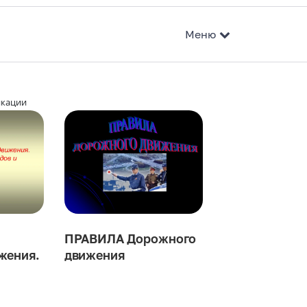
Меню
икации
ки
ПРАВИЛА Дорожного
жения.
движения
ции
ьной организации