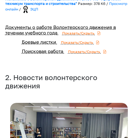
техникум транспорта и строительства"
Размер: 378 Кб
/
Просмотр
онлайн
/
ЭЦП
Документы о работе Волонтерского движения в
течении учебного года
Показать/Скрыть
Боевые листки
Показать/Скрыть
Поисковая работа
Показать/Скрыть
2. Новости волонтерского
движения