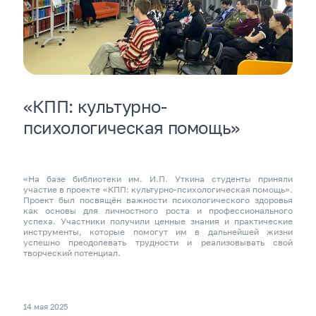
«КПП: культурно-
психологическая помощь»
«На базе библиотеки им. И.П. Уткина студенты приняли
участие в проекте «КПП: культурно-психологическая помощь».
Проект был посвящён важности психологического здоровья
как основы для личностного роста и профессионального
успеха. Участники получили ценные знания и практические
инструменты, которые помогут им в дальнейшей жизни
успешно преодолевать трудности и реализовывать свой
творческий потенциал.
14 мая 2025