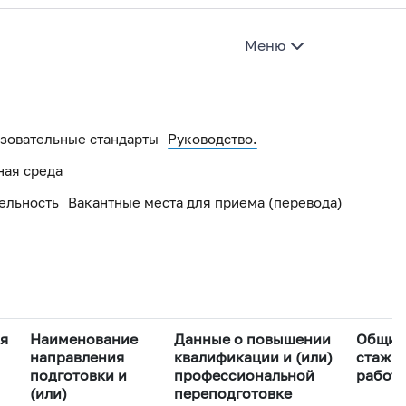
Меню
зовательные стандарты
Руководство.
ная среда
ельность
Вакантные места для приема (перевода)
ки
я
Наименование
Данные о повышении
Общий
направления
квалификации и (или)
стаж
ции
подготовки и
профессиональной
работ
(или)
переподготовке
ьной организации