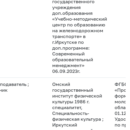
государственного
учреждения
доп.образования
«Учебно-методический
центр по образованию
на железнодорожном
транспорте» в
г.Иркутске по
доп.программе:
Современный
образовательный
менеджмент»
06.09.2023г.
подаватель
;
Омский
ФГБОУ
ник
государственный
«Проф
институт физической
форми
культуры 1986 г.
молод
специалитет,
област
Специальность-
01.12.
физическая культура
;
Удост
Иркутский
по пр