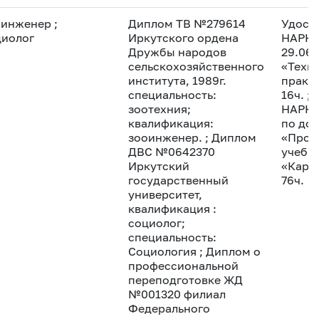
оинженер
;
Диплом ТВ №279614
Удост
иолог
Иркутского ордена
НАРК, 
Дружбы народов
29.06.
сельскохозяйственного
«Техн
института, 1989г.
практи
специальность:
16ч.
;
зоотехния;
НАРК, 
квалификация:
по до
зооинженер.
;
Диплом
«Прое
ДВС №0642370
учебн
Иркутский
«Карь
государственный
76ч.
университет,
квалификация :
социолог;
специальность:
Социология
;
Диплом о
профессиональной
переподготовке ЖД
№001320 филиал
Федерального