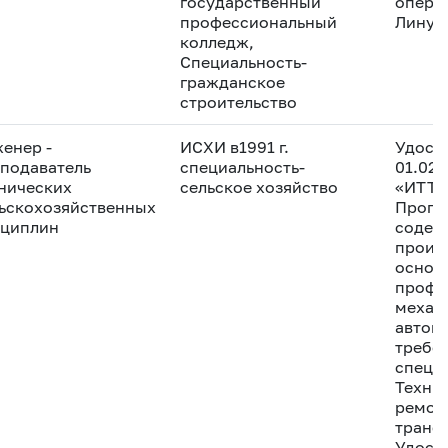
государственный
опера
профессиональный
Линукс
колледж,
Специальность-
гражданское
строительство
енер -
ИСХИ в1991 г.
Удосто
подаватель
специальность-
01.02.
нических
сельское хозяйство
«ИТТр
ьскохозяйственных
Прогр
сциплин
содер
произ
основ
проф.
мехат
автом
требо
специа
Техни
ремон
трансп
Удост