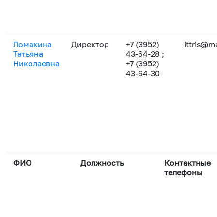
Мы размещаем созданный нами контент
публикуем некоторые разработки на п
Подробнее
платформах
Ломакина
Директор
+7 (3952)
ittris@ma
Татьяна
43-64-28
;
Медиастудия
Николаевна
+7 (3952)
43-64-30
ФИО
Должность
Контактные
телефоны