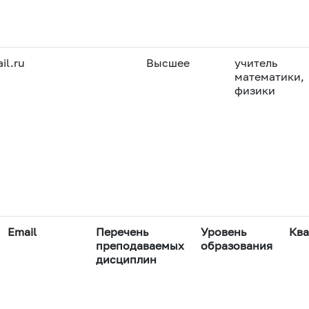
 в социальных сетях и
едагогических
il.ru
Высшее
учитель
математики,
физики
Email
Перечень
Уровень
Кв
преподаваемых
образования
дисциплин