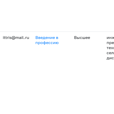
ittris@mail.ru
Введение в
Высшее
инж
профессию
пре
тех
сел
ди