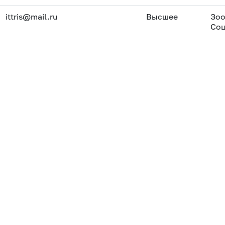
ittris@mail.ru
Высшее
Зо
Соц