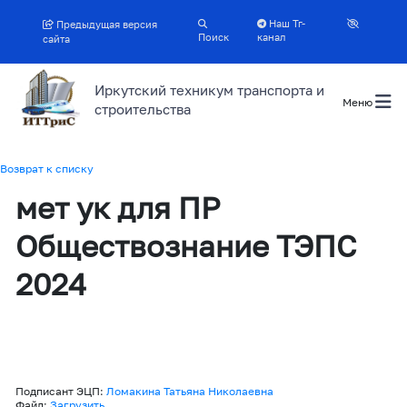
Наш Тг-
Предыдущая версия
Поиск
канал
сайта
Иркутский техникум транспорта и
Меню
строительства
Возврат к списку
мет ук для ПР
Обществознание ТЭПС
2024
Подписант ЭЦП:
Ломакина Татьяна Николаевна
Файл:
Загрузить